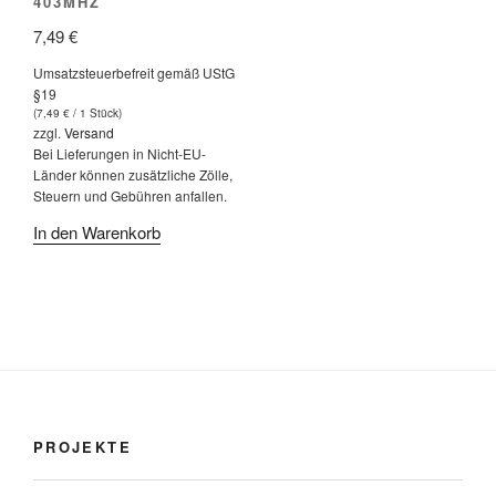
403MHZ
7,49
€
Umsatzsteuerbefreit gemäß UStG
§19
(
7,49
€
/ 1 Stück)
zzgl.
Versand
Bei Lieferungen in Nicht-EU-
Länder können zusätzliche Zölle,
Steuern und Gebühren anfallen.
In den Warenkorb
PROJEKTE