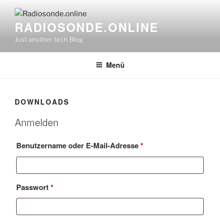
Zum
Inhalt
RADIOSONDE.ONLINE
springen
Just another tech Blog
Menü
DOWNLOADS
Anmelden
Erforderlich
Benutzername oder E-Mail-Adresse
*
Erforderlich
Passwort
*