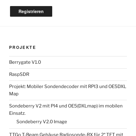
Registrieren
PROJEKTE
Berrygate V1.0
RaspSDR
Projekt: Mobiler Sondendecoder mit RPI3 und OE5DXL
Map
Sondeberry V2 mit PI4 und OE5(DXLmap) im mobilen
Einsatz.
Sondeberry V2.0 Image
TTGo T-Beam Gehäuse Radiosonde-RX für 2″ TFT mit